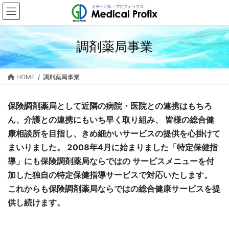
コ
ナ
ン
ビ
テ
ゲ
ン
ー
調剤薬局事業
ツ
シ
に
ョ
HOME
調剤薬局事業
移
ン
動
に
保険調剤薬局として近隣の病院・医院との連携はもちろ
移
ん、介護との連携にもいち早く取り組み、 皆様の総合健
動
康相談所を目指し、きめ細かいサービスの提供を心掛けて
まいりました。 2008年4月に始まりました「特定保健指
導」にも保険調剤薬局ならではの サービスメニューを付
加した独自の特定保健指導サービスで対応いたします。
これからも保険調剤薬局ならではの総合健康サービスを提
供し続けます。